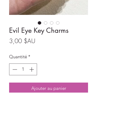
Evil Eye Key Charms
Prix
3,00 $AU
Quantité
*
Ajouter au panier
Evil Eye Key Charms with lobster clasp.
Gold plated clasp.
Size: 3.5cm long