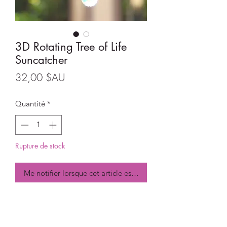
3D Rotating Tree of Life
Suncatcher
Prix
32,00 $AU
Quantité
*
Rupture de stock
Me notifier lorsque cet article est disponible
3D Rotating Tree of Life Suncatcher
Size:
Tree - 10cm